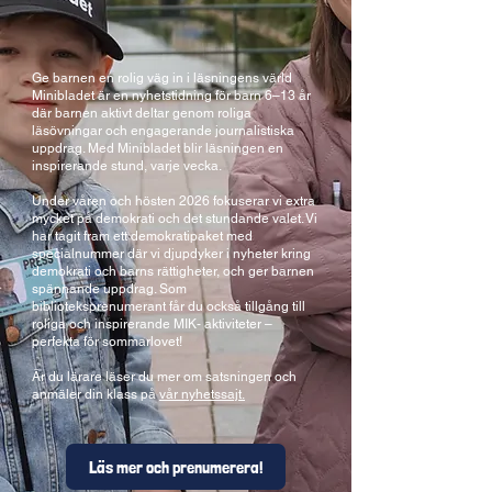
Ge barnen en rolig väg in i läsningens värld
Minibladet är en nyhetstidning för barn 6–13 år
där barnen aktivt deltar genom roliga
läsövningar och engagerande journalistiska
uppdrag. Med Minibladet blir läsningen en
inspirerande stund, varje vecka.
Under våren och hösten 2026 fokuserar vi extra
mycket på demokrati och det stundande valet. Vi
har tagit fram ett demokratipaket med
specialnummer där vi djupdyker i nyheter kring
demokrati och barns rättigheter, och ger barnen
spännande uppdrag. Som
biblioteksprenumerant får du också tillgång till
roliga och inspirerande MIK- aktiviteter –
perfekta för sommarlovet!
Är du lärare läser du mer om satsningen och
anmäler din klass på
vår nyhetssajt.
Läs mer och prenumerera!