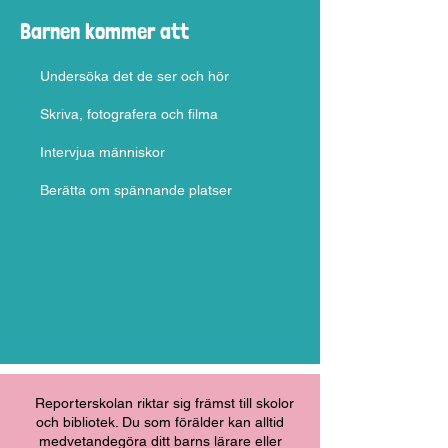
Barnen kommer att
Undersöka det de ser och hör
Skriva, fotografera och filma
Intervjua människor
Berätta om spännande platser
Reporterskolan riktar sig främst till skolor
och bibliotek. Du som förälder kan alltid
medvetandegöra ditt barns lärare eller