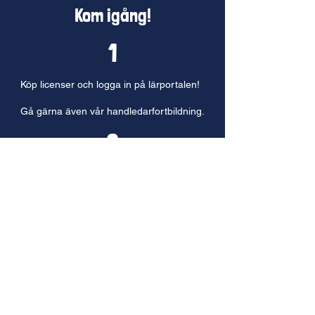
Kom igång!
1
Köp licenser och logga in på lärportalen
!
Gå gärna även vår handledarfortbildning.
2
Skicka ut information till föräldrar och barn.
Det finns färdigt informations- och
marknadsföringsmaterial på lärportalen.
3
Starta och driv en lokal redaktion!
Beställ licenser här!