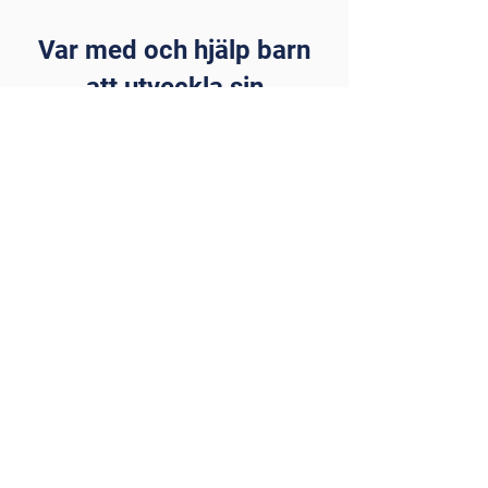
Var med och hjälp barn
att utveckla sin
nyfikenhet och sin
stolthet över det egna
berättandet.
Anmäl dig idag till
Reporterskolan
Starta en reporterskola
Ansvarig utgivare